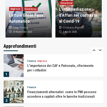
Sicurezza
L’intermediazione
Imprese
Sicurezza
Finanza
Inchieste
Lettore Green Pass
d’Affari nel contrasto
Banche: il salvataggio ci costa caro
Automatico
al Covid-19
4
Luigi Frasca
Cristiano Righini
29 Novembre 2021
3 Aprile 2020
Finanza
Imprese
Modifica Forma Giuridica Societaria delle
Imprese
Approfondimenti
5
Finanza
Imprese
L’importanza dei CAF e Patronato, riferimento
per i cittadini
1
Finanza
Finanziamenti alternativi: come le PMI possono
accedere a capitali oltre le banche tradizionali
2