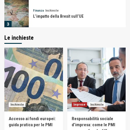
Finanza
Inchieste
L’impatto della Brexit sull’UE
3
Le inchieste
Finanza
Inchieste
Banche: il salvataggio ci costa caro
4
Finanza
Imprese
Modifica Forma Giuridica Societaria delle
Imprese
5
Finanza
Imprese
Inchieste
Imprese
Inchieste
L’importanza dei CAF e Patronato, riferimento
per i cittadini
Accesso ai fondi europei:
Responsabilità sociale
1
guida pratica per le PMI
d’impresa: come le PMI