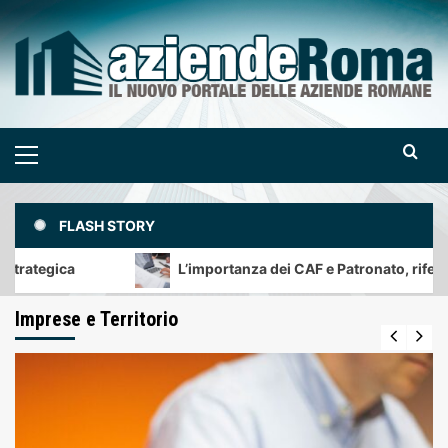
Skip
to
content
Primary
Menu
FLASH STORY
L’importanza dei CAF e Patronato, riferimento per i ci
Imprese e Territorio