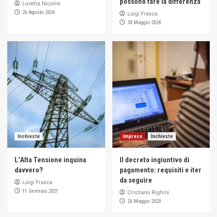
possono fare la differenza
Loretta Nicolini
Finanza
26 Agosto 2024
Luigi Frasca
Finanziamenti alternativi: come le PMI possono
30 Maggio 2024
accedere a capitali oltre le banche tradizionali
2
Finanza
Inchieste
L’impatto della Brexit sull’UE
3
Finanza
Inchieste
Banche: il salvataggio ci costa caro
Inchieste
Imprese
Inchieste
4
L’Alta Tensione inquina
Il decreto ingiuntivo di
davvero?
pagamento: requisiti e iter
Finanza
Imprese
Modifica Forma Giuridica Societaria delle
da seguire
Luigi Frasca
Imprese
11 Gennaio 2021
Cristiano Righini
5
26 Maggio 2020