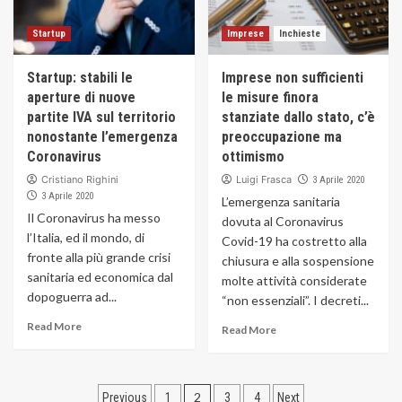
Startup
Imprese
Inchieste
Startup: stabili le
Imprese non sufficienti
aperture di nuove
le misure finora
partite IVA sul territorio
stanziate dallo stato, c’è
nonostante l’emergenza
preoccupazione ma
Coronavirus
ottimismo
Cristiano Righini
Luigi Frasca
3 Aprile 2020
3 Aprile 2020
L’emergenza sanitaria
Il Coronavirus ha messo
dovuta al Coronavirus
l’Italia, ed il mondo, di
Covid-19 ha costretto alla
fronte alla più grande crisi
chiusura e alla sospensione
sanitaria ed economica dal
molte attività considerate
dopoguerra ad...
“non essenziali”. I decreti...
Read More
Read More
Navigazione
2
Previous
1
3
4
Next