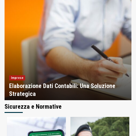
Imprese
Elaborazione Dati Contabili: Una Soluzione
Strategica
Cristiano Righini
25 Febbraio 2025
Sicurezza e Normative
Finanza
Inchieste
L’impatto della Brexit sull’UE
3