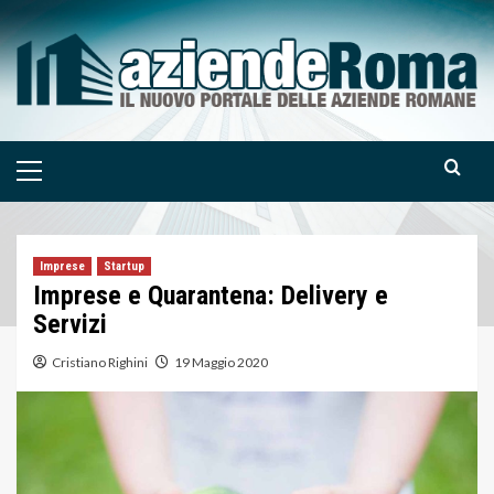
Skip
to
content
Primary
Menu
Imprese
Startup
Imprese e Quarantena: Delivery e
Servizi
Cristiano Righini
19 Maggio 2020