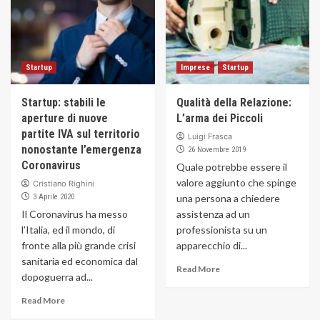
Startup
Imprese
Startup
Startup: stabili le
Qualità della Relazione:
aperture di nuove
L’arma dei Piccoli
partite IVA sul territorio
Luigi Frasca
nonostante l’emergenza
26 Novembre 2019
Coronavirus
Quale potrebbe essere il
valore aggiunto che spinge
Cristiano Righini
3 Aprile 2020
una persona a chiedere
Il Coronavirus ha messo
assistenza ad un
l’Italia, ed il mondo, di
professionista su un
fronte alla più grande crisi
apparecchio di...
sanitaria ed economica dal
Read More
dopoguerra ad...
Read More