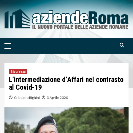
Skip
to
content
Primary
Menu
Sicurezza
L’intermediazione d’Affari nel contrasto
al Covid-19
Cristiano Righini
3 Aprile 2020