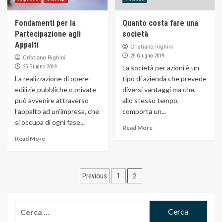
Fondamenti per la
Quanto costa fare una
Partecipazione agli
società
Appalti
Cristiano Righini
25 Giugno 2019
Cristiano Righini
25 Giugno 2019
La società per azioni è un
La realizzazione di opere
tipo di azienda che prevede
edilizie pubbliche o private
diversi vantaggi ma che,
può avvenire attraverso
allo stesso tempo,
l’appalto ad un’impresa, che
comporta un...
si occupa di ogni fase...
Read More
Read More
Navigazione
2
Previous
1
articoli
Ricerca
per: