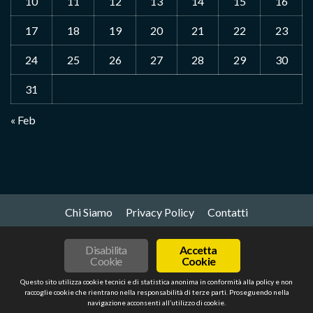
10
11
12
13
14
15
16
17
18
19
20
21
22
23
24
25
26
27
28
29
30
31
« Feb
Chi Siamo
Privacy Policy
Contatti
Disabilita
Accetta
Copyright © azienderoma.it - Portale del network
Cookie
Cookie
Romaoffre.it Tutti i diritti riservati.
|
CoverNews
by AF
Questo sito utilizza cookie tecnici e di statistica anonima in conformità alla policy e non
themes.
raccoglie cookie che rientrano nella responsabilità di terze parti. Proseguendo nella
navigazione acconsenti all’utilizzo di cookie.